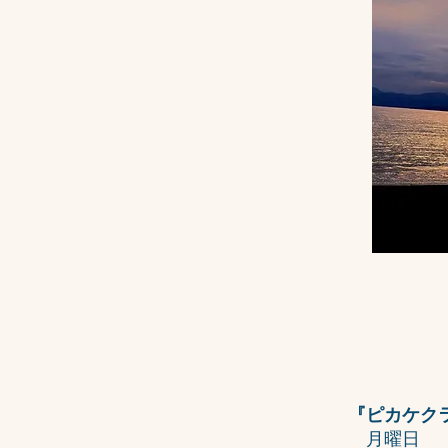
『ピカケク
月曜日