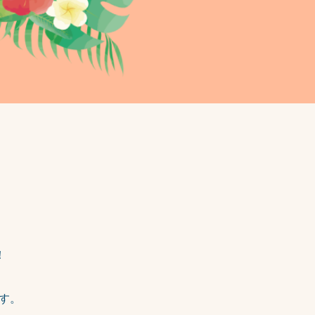
！
です。