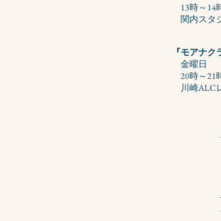
​ 13時～14
関内スタジ
『モアナク
金曜日
20時～21
​ 川崎AL